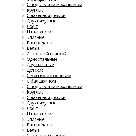
С подъемным механизмом
Круглые
С лазерной резкой
Двухъярусные
Лофт
Итальянские
Элитные
Распродажа
Белые
С кожаной спинкой
Односпальные
Двуспальные
Детские
С мягким изголовьем
С балдахином
С подъемным механизмом
Круглые
С лазерной резкой
Двухъярусные
Лофт
Итальянские
Элитные
Распродажа
Белые
С кожаной спинкой