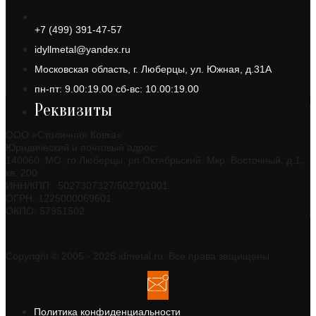
+7 (499) 391-47-57
idyllmetal@yandex.ru
Московская область, г. Люберцы, ул. Южная, д.31А
пн-пт: 9.00:19.00 сб-вс: 10.00:19.00
Реквизиты
ООО «Столичная Ковка»
Юридический и почтовый адрес:
140060, МО, го Люберцы, рп Октябрьский. Мкр. Восточный, д.1,
кв. 200
ИНН/КПП: 5027307327/502701001
ОГРН: 1225000069601
ОКПО: 57951502
Copyright © 2005 - 2025 idmetal.ru. Все права защищены
Политика конфиденциальности