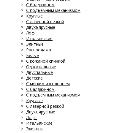
С балдахином
С подъемным механизмом
Круглые
С лазерной резкой
Двухъярусные
Лофт
Итальянские
Элитные
Распродажа
Белые
С кожаной спинкой
Односпальные
Двуспальные
Детские
С мягким изголовьем
С балдахином
С подъемным механизмом
Круглые
С лазерной резкой
Двухъярусные
Лофт
Итальянские
Элитные