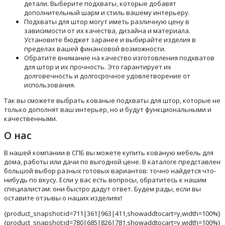
детали. Выберите подхваты, которые добавят
дополнительный шарм и стиль вашему интерьеру.
Подхваты для штор могут иметь различную цену в
зависимости от их качества, дизайна и материала.
Установите бюджет заранее и выбирайте изделия в
пределах вашей финансовой возможности.
Обратите внимание на качество изготовления подхватов
для штор и их прочность. Это гарантирует их
долговечность и долгосрочное удовлетворение от
использования.
Так вы сможете выбрать кованые подхваты для штор, которые не
только дополнят ваш интерьер, но и будут функциональными и
качественными.
О нас
В нашей компании в СПБ вы можете купить кованую мебель для
дома, работы или дачи по выгодной цене. В каталоге представлен
большой выбор разных готовых вариантов: точно найдется что-
нибудь по вкусу. Если у вас есть вопросы, обратитесь к нашим
специалистам: они быстро дадут ответ. Будем рады, если вы
оставите отзывы о наших изделиях!
{product_snapshot:id=711|361|963|411,showaddtocart=y,width=100%}
{product_snapshot:id=780|685|826|781,showaddtocart=y,width=100%}