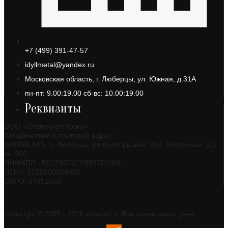
+7 (499) 391-47-57
idyllmetal@yandex.ru
Московская область, г. Люберцы, ул. Южная, д.31А
пн-пт: 9.00:19.00 сб-вс: 10.00:19.00
Реквизиты
ООО «Столичная Ковка»
Юридический и почтовый адрес:
140060, МО, го Люберцы, рп Октябрьский. Мкр. Восточный, д.1,
кв. 200
ИНН/КПП: 5027307327/502701001
ОГРН: 1225000069601
ОКПО: 57951502
Copyright © 2005 - 2025 idmetal.ru. Все права защищены