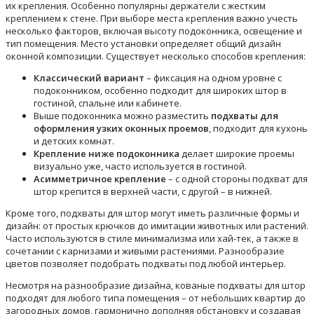
их крепления. Особенно популярны держатели с жестким
креплением к стене. При выборе места крепления важно учесть
несколько факторов, включая высоту подоконника, освещение и
тип помещения. Место установки определяет общий дизайн
оконной композиции. Существует несколько способов крепления:
Классический вариант
– фиксация на одном уровне с
подоконником, особенно подходит для широких штор в
гостиной, спальне или кабинете.
Выше подоконника можно разместить
подхваты для
оформления узких оконных проемов
, подходит для кухонь
и детских комнат.
Крепление ниже подоконника
делает широкие проемы
визуально уже, часто используется в гостиной.
Асимметричное крепление
– с одной стороны подхват для
штор крепится в верхней части, с другой – в нижней.
Кроме того, подхваты для штор могут иметь различные формы и
дизайн: от простых крючков до имитации животных или растений.
Часто используются в стиле минимализма или хай-тек, а также в
сочетании с карнизами и живыми растениями. Разнообразие
цветов позволяет подобрать подхваты под любой интерьер.
Несмотря на разнообразие дизайна, кованые подхваты для штор
подходят для любого типа помещения – от небольших квартир до
загородных домов, гармонично дополняя обстановку и создавая