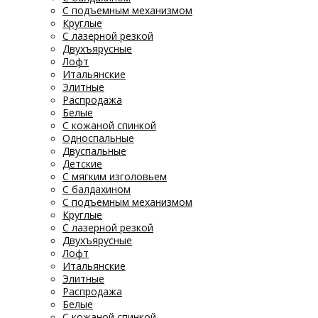
С подъемным механизмом
Круглые
С лазерной резкой
Двухъярусные
Лофт
Итальянские
Элитные
Распродажа
Белые
С кожаной спинкой
Односпальные
Двуспальные
Детские
С мягким изголовьем
С балдахином
С подъемным механизмом
Круглые
С лазерной резкой
Двухъярусные
Лофт
Итальянские
Элитные
Распродажа
Белые
С кожаной спинкой