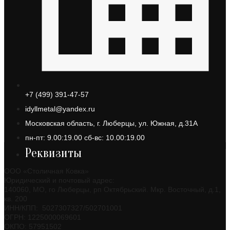
+7 (499) 391-47-57
idyllmetal@yandex.ru
Московская область, г. Люберцы, ул. Южная, д.31А
пн-пт: 9.00:19.00 сб-вс: 10.00:19.00
Реквизиты
ООО «Столичная Ковка»
Юридический и почтовый адрес:
140060, МО, го Люберцы, рп Октябрьский. Мкр. Восточный, д.1,
кв. 200
ИНН/КПП: 5027307327/502701001
ОГРН: 1225000069601
ОКПО: 57951502