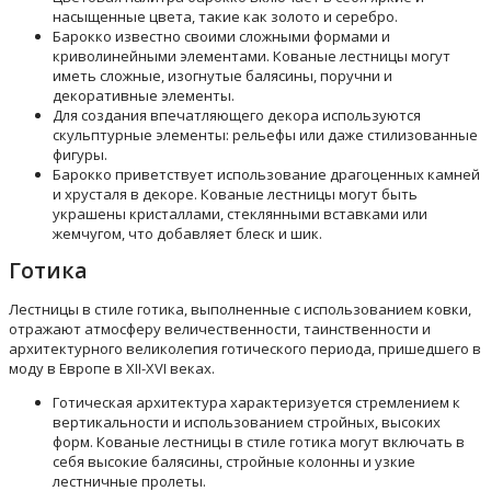
насыщенные цвета, такие как золото и серебро.
Барокко известно своими сложными формами и
криволинейными элементами. Кованые лестницы могут
иметь сложные, изогнутые балясины, поручни и
декоративные элементы.
Для создания впечатляющего декора используются
скульптурные элементы: рельефы или даже стилизованные
фигуры.
Барокко приветствует использование драгоценных камней
и хрусталя в декоре. Кованые лестницы могут быть
украшены кристаллами, стеклянными вставками или
жемчугом, что добавляет блеск и шик.
Готика
Лестницы в стиле готика, выполненные с использованием ковки,
отражают атмосферу величественности, таинственности и
архитектурного великолепия готического периода, пришедшего в
моду в Европе в XII-XVI веках.
Готическая архитектура характеризуется стремлением к
вертикальности и использованием стройных, высоких
форм. Кованые лестницы в стиле готика могут включать в
себя высокие балясины, стройные колонны и узкие
лестничные пролеты.