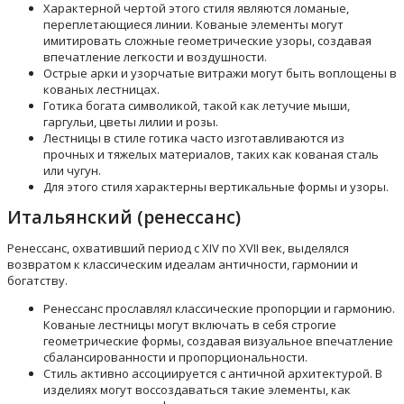
Характерной чертой этого стиля являются ломаные,
переплетающиеся линии. Кованые элементы могут
имитировать сложные геометрические узоры, создавая
впечатление легкости и воздушности.
Острые арки и узорчатые витражи могут быть воплощены в
кованых лестницах.
Готика богата символикой, такой как летучие мыши,
гаргульи, цветы лилии и розы.
Лестницы в стиле готика часто изготавливаются из
прочных и тяжелых материалов, таких как кованая сталь
или чугун.
Для этого стиля характерны вертикальные формы и узоры.
Итальянский (ренессанс)
Ренессанс, охвативший период с XIV по XVII век, выделялся
возвратом к классическим идеалам античности, гармонии и
богатству.
Ренессанс прославлял классические пропорции и гармонию.
Кованые лестницы могут включать в себя строгие
геометрические формы, создавая визуальное впечатление
сбалансированности и пропорциональности.
Стиль активно ассоциируется с античной архитектурой. В
изделиях могут воссоздаваться такие элементы, как