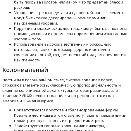
быть покрыта золотом или лаком, что придает ей блеск и
роскошь.
Украшения – резные детали из дерева. Кованые элементы
могут быть также декорированы рельефами или
изысканными узорами.
Поручни на классических лестницах могут быть выполнены
с помощью ковки и оформлены с применением изысканных
узоров и форм.
Использование высококачественных и роскошных
материалов, таких как мрамор, дерево и металл, в
сочетании с ковкой, создает внешний вид долговечности и
изысканности.
Колониальный
Лестницы в колониальном стиле, с использованием ковки,
отражают элегантность, классическую пропорциональность и
влияние колониальной архитектуры, которая развивалась в
течение XVII-XIX веков в колониальных регионах, таких как
Америка и Южная Америка.
Приветствуются простота и сбалансированные формы.
Кованые лестницы в этом стиле могут иметь прямые линии,
геометрическую ясность и строгую симметрию.
Задействуются кованые колонны или пилястры,
имитирующие классическую архитектуру