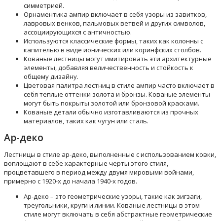
симметрией.
Орнаментика ампир включает в себя узоры из завитков,
лавровых венков, пальмовых ветвей и других символов,
ассоциирующихся с античностью.
Используются классические формы, таких как колонны с
капителью в виде ионических или коринфских столбов.
Кованые лестницы могут имитировать эти архитектурные
элементы, добавляя величественность и стойкость к
общему дизайну.
Цветовая палитра лестниц в стиле ампир часто включает в
себя теплые оттенки золота и бронзы. Кованые элементы
могут быть покрыты золотой или бронзовой красками.
Кованые детали обычно изготавливаются из прочных
материалов, таких как чугун или сталь.
Ар-деко
Лестницы в стиле ар-деко, выполненные с использованием ковки,
воплощают в себе характерные черты этого стиля,
процветавшего в период между двумя мировыми войнами,
примерно с 1920-х до начала 1940-х годов.
Ар-деко – это геометрические узоры, такие как зигзаги,
треугольники, круги и линии. Кованые лестницы в этом
стиле могут включать в себя абстрактные геометрические