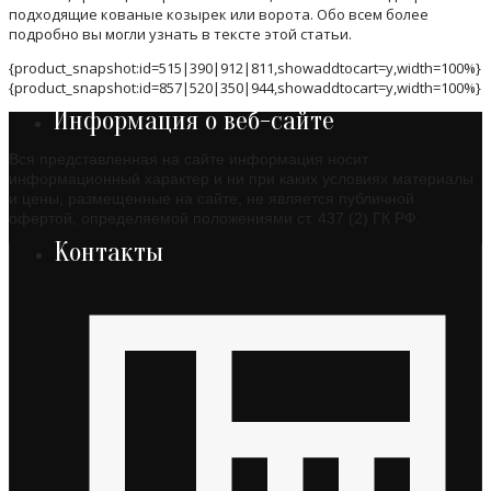
подходящие кованые козырек или ворота. Обо всем более
подробно вы могли узнать в тексте этой статьи.
{product_snapshot:id=515|390|912|811,showaddtocart=y,width=100%}
{product_snapshot:id=857|520|350|944,showaddtocart=y,width=100%}
Информация о веб-сайте
Вся представленная на сайте информация носит
информационный характер и ни при каких условиях материалы
и цены, размещенные на сайте, не является публичной
офертой, определяемой положениями ст. 437 (2) ГК РФ.
Контакты