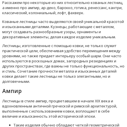
Расскажем про некоторые из них относительно кованых лестниц,
а именно про ампир, ар-деко, барокко, готика, ренессанс, кантри,
классический, колониальный, лофт, фахверк.
Кованые лестницы часто выделяются своей уникальной красотой
и изысканными деталями. Кузнецы, работающие с металлом,
могут создавать разнообразные узоры, орнаменты и
декоративные элементы, делая каждое изделие уникальным.
Лестницы, изготовленные с помощью ковки, не только служит
практической цели, обеспечивая удобство перемещения между
уровнями, но также придает интерьеру особый шарм. Они часто
используются в роскошных домах, загородных резиденциях и
других пространствах, где важны не только функциональность, но
и стиль. Сочетание прочности металла и изысканных деталей
ковки делает такие лестницы не только элегантными, но и
долговечными.
Ампир
Лестницы в стиле ампир, процветавшем в начале XIX века и
вдохновленным античной греческой и римской архитектурой,
выполненные с использованием ковки, воплощают в себе
величие и изысканность этой исторической эпохи.
Такие изделия обычно обладают четкой геометрической