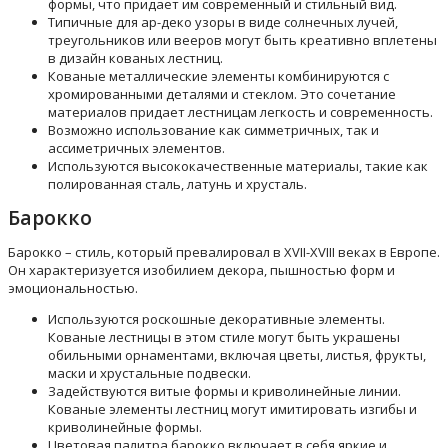
формы, что придает им современный и стильный вид.
Типичные для ар-деко узоры в виде солнечных лучей,
треугольников или вееров могут быть креативно вплетены
в дизайн кованых лестниц.
Кованые металлические элементы комбинируются с
хромированными деталями и стеклом. Это сочетание
материалов придает лестницам легкость и современность.
Возможно использование как симметричных, так и
ассиметричных элементов.
Используются высококачественные материалы, такие как
полированная сталь, латунь и хрусталь.
Барокко
Барокко – стиль, который превалировал в XVII-XVIII веках в Европе.
Он характеризуется изобилием декора, пышностью форм и
эмоциональностью.
Используются роскошные декоративные элементы.
Кованые лестницы в этом стиле могут быть украшены
обильными орнаментами, включая цветы, листья, фрукты,
маски и хрустальные подвески.
Задействуются витые формы и криволинейные линии.
Кованые элементы лестниц могут имитировать изгибы и
криволинейные формы.
Цветовая палитра барокко включает в себя яркие и