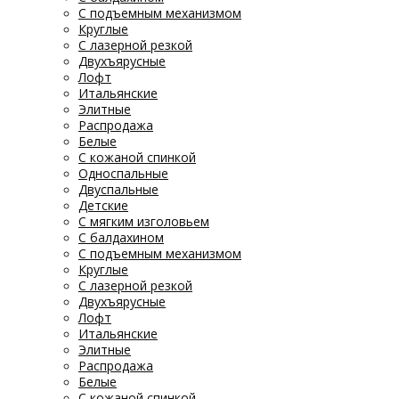
С подъемным механизмом
Круглые
С лазерной резкой
Двухъярусные
Лофт
Итальянские
Элитные
Распродажа
Белые
С кожаной спинкой
Односпальные
Двуспальные
Детские
С мягким изголовьем
С балдахином
С подъемным механизмом
Круглые
С лазерной резкой
Двухъярусные
Лофт
Итальянские
Элитные
Распродажа
Белые
С кожаной спинкой