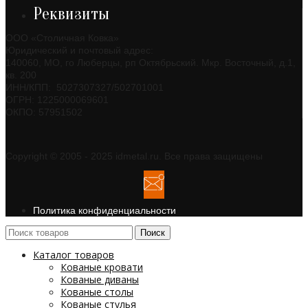
Реквизиты
ООО «Столичная Ковка»
Юридический и почтовый адрес:
140060, МО, го Люберцы, рп Октябрьский. Мкр. Восточный, д.1,
кв. 200
ИНН/КПП: 5027307327/502701001
ОГРН: 1225000069601
ОКПО: 57951502
Copyright © 2005 - 2025 idmetal.ru. Все права защищены
Политика конфиденциальности
Поиск
Каталог товаров
Кованые кровати
Кованые диваны
Кованые столы
Кованые стулья