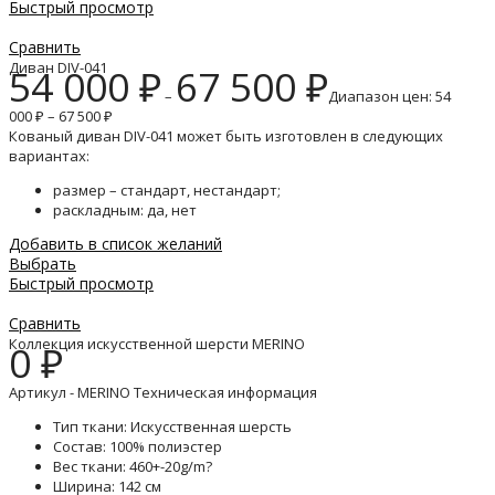
Быстрый просмотр
Сравнить
Диван DIV-041
54 000
₽
67 500
₽
–
Диапазон цен: 54
000 ₽ – 67 500 ₽
Кованый диван DIV-041 может быть изготовлен в следующих
вариантах:
размер – стандарт, нестандарт;
раскладным: да, нет
Добавить в список желаний
Выбрать
Быстрый просмотр
Сравнить
Коллекция искусственной шерсти MERINO
0
₽
Артикул - MERINO Техническая информация
Тип ткани: Искусственная шерсть
Состав: 100% полиэстер
Вес ткани: 460+-20g/m?
Ширина: 142 см