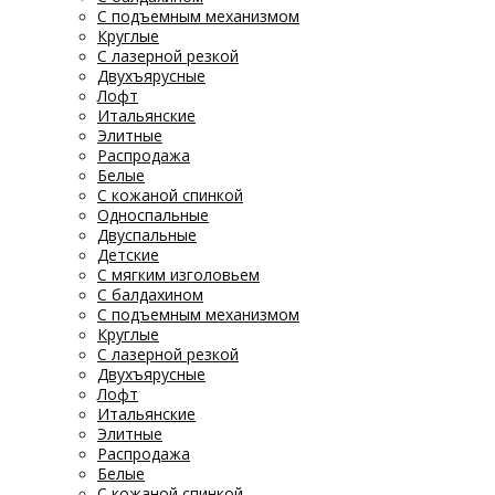
С подъемным механизмом
Круглые
С лазерной резкой
Двухъярусные
Лофт
Итальянские
Элитные
Распродажа
Белые
С кожаной спинкой
Односпальные
Двуспальные
Детские
С мягким изголовьем
С балдахином
С подъемным механизмом
Круглые
С лазерной резкой
Двухъярусные
Лофт
Итальянские
Элитные
Распродажа
Белые
С кожаной спинкой