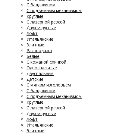
С балдахином
С подъемным механизмом
Круглые
С лазерной резкой
Двухъярусные
Лофт
Итальянские
Элитные
Распродажа
Белые
С кожаной спинкой
Односпальные
Двуспальные
Детские
С мягким изголовьем
С балдахином
С подъемным механизмом
Круглые
С лазерной резкой
Двухъярусные
Лофт
Итальянские
Элитные