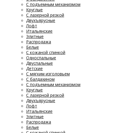
С подъемным механизмом
Круглые
С лазерной резкой
Двухъярусные
Лофт
Итальянские
Элитные
Распродажа
Белые
С кожаной спинкой
Односпальные
Двуспальные
Детские
С мягким изголовьем
С балдахином
С подъемным механизмом
Круглые
С лазерной резкой
Двухъярусные
Лофт
Итальянские
Элитные
Распродажа
Белые
С кожаной спинкой