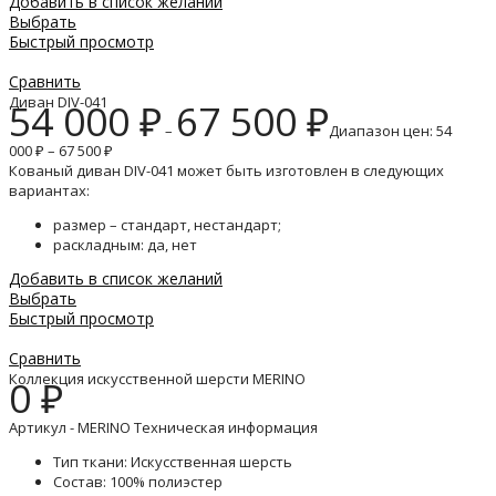
Добавить в список желаний
Выбрать
Быстрый просмотр
Сравнить
Диван DIV-041
54 000
₽
67 500
₽
–
Диапазон цен: 54
000 ₽ – 67 500 ₽
Кованый диван DIV-041 может быть изготовлен в следующих
вариантах:
размер – стандарт, нестандарт;
раскладным: да, нет
Добавить в список желаний
Выбрать
Быстрый просмотр
Сравнить
Коллекция искусственной шерсти MERINO
0
₽
Артикул - MERINO Техническая информация
Тип ткани: Искусственная шерсть
Состав: 100% полиэстер