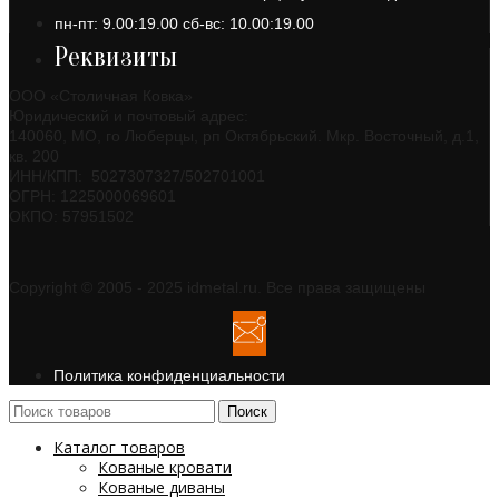
пн-пт: 9.00:19.00 сб-вс: 10.00:19.00
Реквизиты
ООО «Столичная Ковка»
Юридический и почтовый адрес:
140060, МО, го Люберцы, рп Октябрьский. Мкр. Восточный, д.1,
кв. 200
ИНН/КПП: 5027307327/502701001
ОГРН: 1225000069601
ОКПО: 57951502
Copyright © 2005 - 2025 idmetal.ru. Все права защищены
Политика конфиденциальности
Поиск
Каталог товаров
Кованые кровати
Кованые диваны