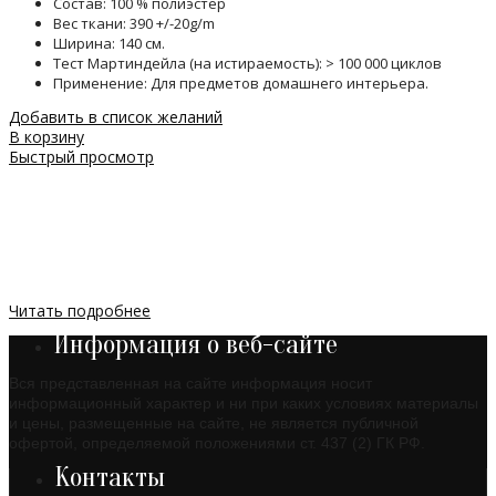
Состав: 100 % полиэстер
Вес ткани: 390 +/-20g/m
Ширина: 140 см.
Тест Мартиндейла (на истираемость): > 100 000 циклов
Применение: Для предметов домашнего интерьера.
Добавить в список желаний
В корзину
Быстрый просмотр
Читать подробнее
Информация о веб-сайте
Вся представленная на сайте информация носит
информационный характер и ни при каких условиях материалы
и цены, размещенные на сайте, не является публичной
офертой, определяемой положениями ст. 437 (2) ГК РФ.
Контакты