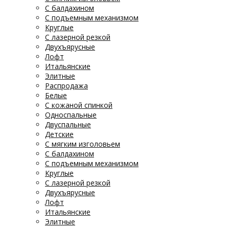
С балдахином
С подъемным механизмом
Круглые
С лазерной резкой
Двухъярусные
Лофт
Итальянские
Элитные
Распродажа
Белые
С кожаной спинкой
Односпальные
Двуспальные
Детские
С мягким изголовьем
С балдахином
С подъемным механизмом
Круглые
С лазерной резкой
Двухъярусные
Лофт
Итальянские
Элитные