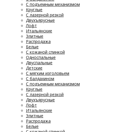
С подъемным механизмом
Круглые
С лазерной резкой
Двухъярусные
Лофт
Итальянские
Элитные
Распродажа
Белые
С кожаной спинкой
Односпальные
Двуспальные
Детские
С мягким изголовьем
С балдахином
С подъемным механизмом
Круглые
С лазерной резкой
Двухъярусные
Лофт
Итальянские
Элитные
Распродажа
Белые
С кожаной спинкой