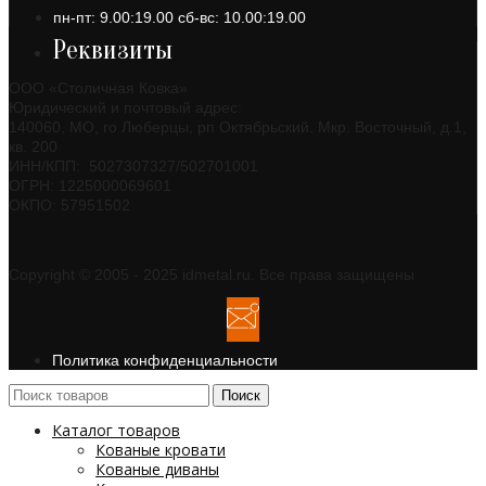
пн-пт: 9.00:19.00 сб-вс: 10.00:19.00
Реквизиты
ООО «Столичная Ковка»
Юридический и почтовый адрес:
140060, МО, го Люберцы, рп Октябрьский. Мкр. Восточный, д.1,
кв. 200
ИНН/КПП: 5027307327/502701001
ОГРН: 1225000069601
ОКПО: 57951502
Copyright © 2005 - 2025 idmetal.ru. Все права защищены
Политика конфиденциальности
Поиск
Каталог товаров
Кованые кровати
Кованые диваны