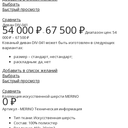
Выбрать
Быстрый просмотр
Сравнить
Диван DIV-041
54 000
₽
67 500
₽
–
Диапазон цен: 54
000 ₽ – 67 500 ₽
Кованый диван DIV-041 может быть изготовлен в следующих
вариантах:
размер – стандарт, нестандарт;
раскладным: да, нет
Добавить в список желаний
Выбрать
Быстрый просмотр
Сравнить
Коллекция искусственной шерсти MERINO
0
₽
Артикул - MERINO Техническая информация
Тип ткани: Искусственная шерсть
Состав: 100% полиэстер