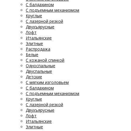
С балдахином
С подъемным механизмом
Круглые
С лазерной резкой
Двухъярусные
Лофт
Итальянские
Элитные
Распродажа
Белые
С кожаной спинкой
Односпальные
Двуспальные
Детские
С мягким изголовьем
С балдахином
С подъемным механизмом
Круглые
С лазерной резкой
Двухъярусные
Лофт
Итальянские
Элитные