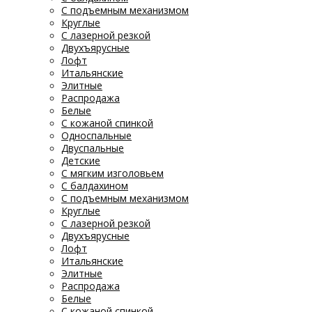
С подъемным механизмом
Круглые
С лазерной резкой
Двухъярусные
Лофт
Итальянские
Элитные
Распродажа
Белые
С кожаной спинкой
Односпальные
Двуспальные
Детские
С мягким изголовьем
С балдахином
С подъемным механизмом
Круглые
С лазерной резкой
Двухъярусные
Лофт
Итальянские
Элитные
Распродажа
Белые
С кожаной спинкой