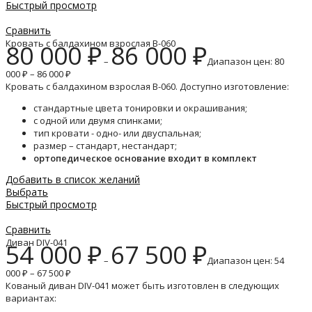
Быстрый просмотр
Сравнить
Кровать с балдахином взрослая B-060
80 000
₽
86 000
₽
–
Диапазон цен: 80
000 ₽ – 86 000 ₽
Кровать с балдахином взрослая B-060. Доступно изготовление:
стандартные цвета тонировки и окрашивания;
с одной или двумя спинками;
тип кровати - одно- или двуспальная;
размер – стандарт, нестандарт;
ортопедическое основание входит в комплект
Добавить в список желаний
Выбрать
Быстрый просмотр
Сравнить
Диван DIV-041
54 000
₽
67 500
₽
–
Диапазон цен: 54
000 ₽ – 67 500 ₽
Кованый диван DIV-041 может быть изготовлен в следующих
вариантах: