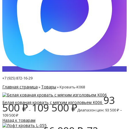
+7 (925) 872-16-29
Главная страница
Товары
»
»
Кровать-K068
93
Белая кованая кровать с мягким изголовьем K006
500
₽
109 500
₽
–
Диапазон цен: 93 500 ₽ –
109 500 ₽
Назад к товарам