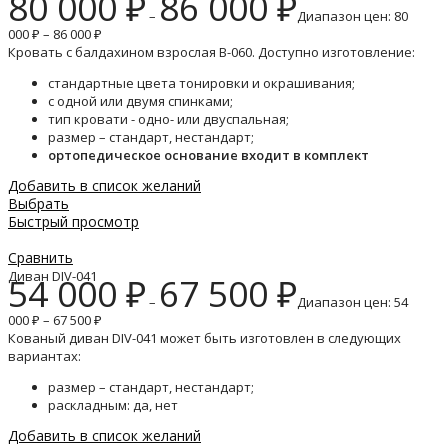
80 000
₽
86 000
₽
–
Диапазон цен: 80
000 ₽ – 86 000 ₽
Кровать с балдахином взрослая B-060. Доступно изготовление:
стандартные цвета тонировки и окрашивания;
с одной или двумя спинками;
тип кровати - одно- или двуспальная;
размер – стандарт, нестандарт;
ортопедическое основание входит в комплект
Добавить в список желаний
Выбрать
Быстрый просмотр
Сравнить
Диван DIV-041
54 000
₽
67 500
₽
–
Диапазон цен: 54
000 ₽ – 67 500 ₽
Кованый диван DIV-041 может быть изготовлен в следующих
вариантах:
размер – стандарт, нестандарт;
раскладным: да, нет
Добавить в список желаний