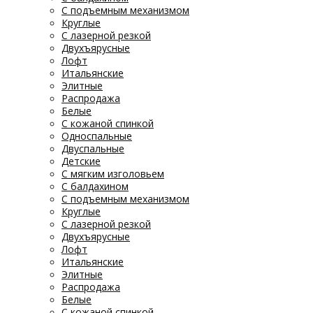
С подъемным механизмом
Круглые
С лазерной резкой
Двухъярусные
Лофт
Итальянские
Элитные
Распродажа
Белые
С кожаной спинкой
Односпальные
Двуспальные
Детские
С мягким изголовьем
С балдахином
С подъемным механизмом
Круглые
С лазерной резкой
Двухъярусные
Лофт
Итальянские
Элитные
Распродажа
Белые
С кожаной спинкой