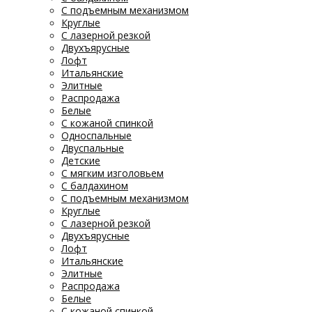
С подъемным механизмом
Круглые
С лазерной резкой
Двухъярусные
Лофт
Итальянские
Элитные
Распродажа
Белые
С кожаной спинкой
Односпальные
Двуспальные
Детские
С мягким изголовьем
С балдахином
С подъемным механизмом
Круглые
С лазерной резкой
Двухъярусные
Лофт
Итальянские
Элитные
Распродажа
Белые
С кожаной спинкой