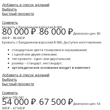
Добавить в список желаний
Выбрать
Быстрый просмотр
Сравнить
Кровать с балдахином взрослая B-060
80 000
₽
86 000
₽
–
Диапазон цен: 80
000 ₽ – 86 000 ₽
Кровать с балдахином взрослая B-060. Доступно изготовление:
стандартные цвета тонировки и окрашивания;
с одной или двумя спинками;
тип кровати - одно- или двуспальная;
размер – стандарт, нестандарт;
ортопедическое основание входит в комплект
Добавить в список желаний
Выбрать
Быстрый просмотр
Сравнить
Диван DIV-041
54 000
₽
67 500
₽
–
Диапазон цен: 54
000 ₽ – 67 500 ₽