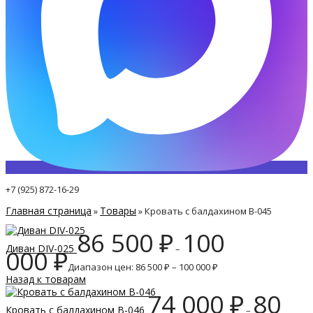
+7 (925) 872-16-29
Главная страница
Товары
»
»
Кровать с балдахином B-045
86 500
₽
100
Диван DIV-025
–
000
₽
Диапазон цен: 86 500 ₽ – 100 000 ₽
Назад к товарам
74 000
₽
80
Кровать с балдахином B-046
–