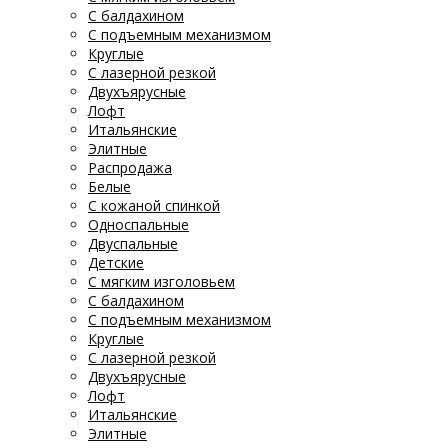
С балдахином
С подъемным механизмом
Круглые
С лазерной резкой
Двухъярусные
Лофт
Итальянские
Элитные
Распродажа
Белые
С кожаной спинкой
Односпальные
Двуспальные
Детские
С мягким изголовьем
С балдахином
С подъемным механизмом
Круглые
С лазерной резкой
Двухъярусные
Лофт
Итальянские
Элитные