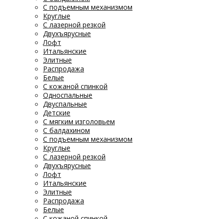
С подъемным механизмом
Круглые
С лазерной резкой
Двухъярусные
Лофт
Итальянские
Элитные
Распродажа
Белые
С кожаной спинкой
Односпальные
Двуспальные
Детские
С мягким изголовьем
С балдахином
С подъемным механизмом
Круглые
С лазерной резкой
Двухъярусные
Лофт
Итальянские
Элитные
Распродажа
Белые
С кожаной спинкой