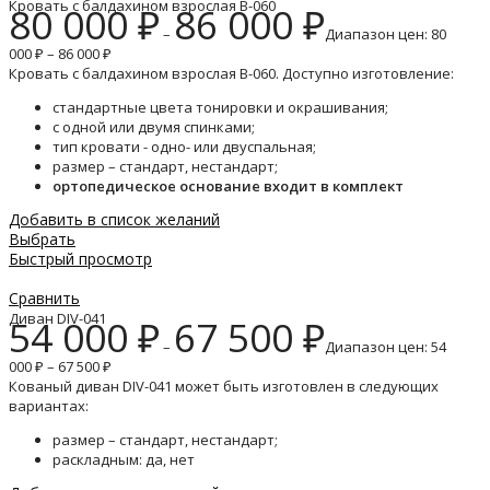
Кровать с балдахином взрослая B-060
80 000
₽
86 000
₽
–
Диапазон цен: 80
000 ₽ – 86 000 ₽
Кровать с балдахином взрослая B-060. Доступно изготовление:
стандартные цвета тонировки и окрашивания;
с одной или двумя спинками;
тип кровати - одно- или двуспальная;
размер – стандарт, нестандарт;
ортопедическое основание входит в комплект
Добавить в список желаний
Выбрать
Быстрый просмотр
Сравнить
Диван DIV-041
54 000
₽
67 500
₽
–
Диапазон цен: 54
000 ₽ – 67 500 ₽
Кованый диван DIV-041 может быть изготовлен в следующих
вариантах:
размер – стандарт, нестандарт;
раскладным: да, нет