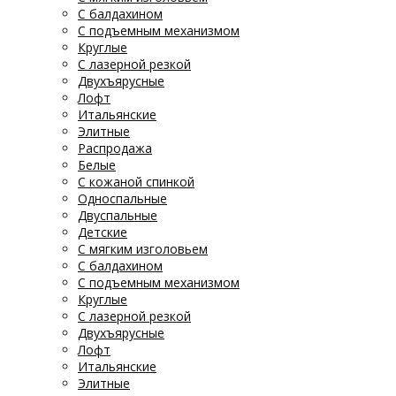
С балдахином
С подъемным механизмом
Круглые
С лазерной резкой
Двухъярусные
Лофт
Итальянские
Элитные
Распродажа
Белые
С кожаной спинкой
Односпальные
Двуспальные
Детские
С мягким изголовьем
С балдахином
С подъемным механизмом
Круглые
С лазерной резкой
Двухъярусные
Лофт
Итальянские
Элитные