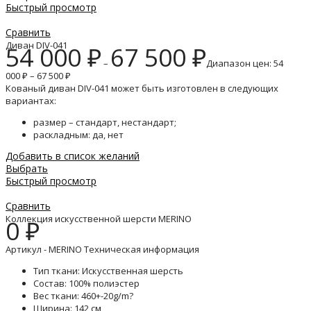
Быстрый просмотр
Сравнить
Диван DIV-041
54 000
₽
67 500
₽
–
Диапазон цен: 54
000 ₽ – 67 500 ₽
Кованый диван DIV-041 может быть изготовлен в следующих
вариантах:
размер – стандарт, нестандарт;
раскладным: да, нет
Добавить в список желаний
Выбрать
Быстрый просмотр
Сравнить
Коллекция искусственной шерсти MERINO
0
₽
Артикул - MERINO Техническая информация
Тип ткани: Искусственная шерсть
Состав: 100% полиэстер
Вес ткани: 460+-20g/m?
Ширина: 142 см