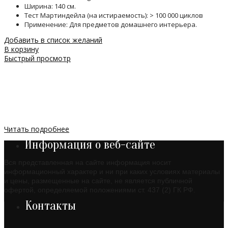
Ширина: 140 см.
Тест Мартиндейла (на истираемость): > 100 000 циклов
Применение: Для предметов домашнего интерьера.
Добавить в список желаний
В корзину
Быстрый просмотр
Читать подробнее
Информация о веб-сайте
Вся представленная на сайте информация носит
информационный характер и ни при каких условиях материалы
и цены, размещенные на сайте, не является публичной
офертой, определяемой положениями ст. 437 (2) ГК РФ.
Контакты