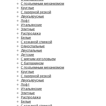
С подъемным механизмом
Круглые
С лазерной резкой
Двухъярусные
Лофт
Итальянские
Элитные
Распродажа
Белые
С кожаной спинкой
Односпальные
Двуспальные
Детские
С мягким изголовьем
С балдахином
С подъемным механизмом
Круглые
С лазерной резкой
Двухъярусные
Лофт
Итальянские
Элитные
Распродажа
Белые
С кожаной спинкой