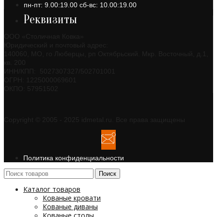
пн-пт: 9.00:19.00 сб-вс: 10.00:19.00
Реквизиты
ООО «Столичная Ковка»
Юридический и почтовый адрес:
140060, МО, го Люберцы, рп Октябрьский. Мкр. Восточный, д.1,
кв. 200
ИНН/КПП: 5027307327/502701001
ОГРН: 1225000069601
ОКПО: 57951502
Copyright © 2005 - 2025 idmetal.ru. Все права защищены
Политика конфиденциальности
Поиск
Каталог товаров
Кованые кровати
Кованые диваны
Кованые столы