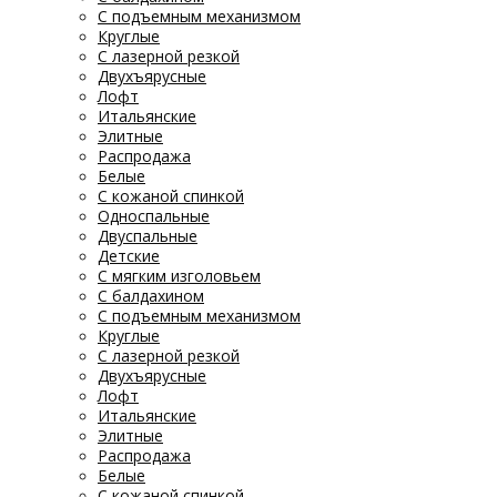
С подъемным механизмом
Круглые
С лазерной резкой
Двухъярусные
Лофт
Итальянские
Элитные
Распродажа
Белые
С кожаной спинкой
Односпальные
Двуспальные
Детские
С мягким изголовьем
С балдахином
С подъемным механизмом
Круглые
С лазерной резкой
Двухъярусные
Лофт
Итальянские
Элитные
Распродажа
Белые
С кожаной спинкой