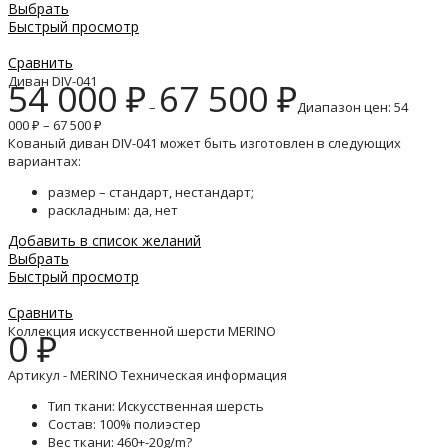
Выбрать
Быстрый просмотр
Сравнить
Диван DIV-041
54 000
₽
67 500
₽
–
Диапазон цен: 54
000 ₽ – 67 500 ₽
Кованый диван DIV-041 может быть изготовлен в следующих
вариантах:
размер – стандарт, нестандарт;
раскладным: да, нет
Добавить в список желаний
Выбрать
Быстрый просмотр
Сравнить
Коллекция искусственной шерсти MERINO
0
₽
Артикул - MERINO Техническая информация
Тип ткани: Искусственная шерсть
Состав: 100% полиэстер
Вес ткани: 460+-20g/m?