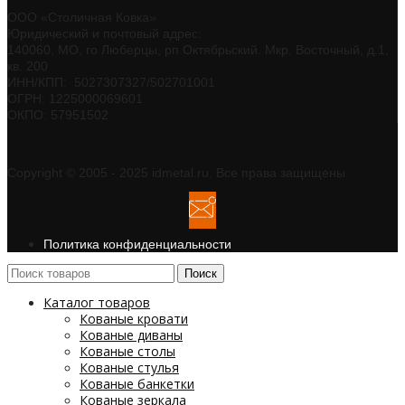
ООО «Столичная Ковка»
Юридический и почтовый адрес:
140060, МО, го Люберцы, рп Октябрьский. Мкр. Восточный, д.1,
кв. 200
ИНН/КПП: 5027307327/502701001
ОГРН: 1225000069601
ОКПО: 57951502
Copyright © 2005 - 2025 idmetal.ru. Все права защищены
Политика конфиденциальности
Поиск
Каталог товаров
Кованые кровати
Кованые диваны
Кованые столы
Кованые стулья
Кованые банкетки
Кованые зеркала