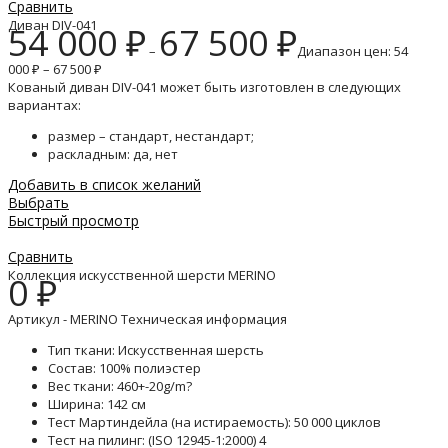
Сравнить
Диван DIV-041
54 000
₽
67 500
₽
–
Диапазон цен: 54
000 ₽ – 67 500 ₽
Кованый диван DIV-041 может быть изготовлен в следующих
вариантах:
размер – стандарт, нестандарт;
раскладным: да, нет
Добавить в список желаний
Выбрать
Быстрый просмотр
Сравнить
Коллекция искусственной шерсти MERINO
0
₽
Артикул - MERINO Техническая информация
Тип ткани: Искусственная шерсть
Состав: 100% полиэстер
Вес ткани: 460+-20g/m?
Ширина: 142 см
Тест Мартиндейла (на истираемость): 50 000 циклов
Тест на пилинг: (ISO 12945-1:2000) 4