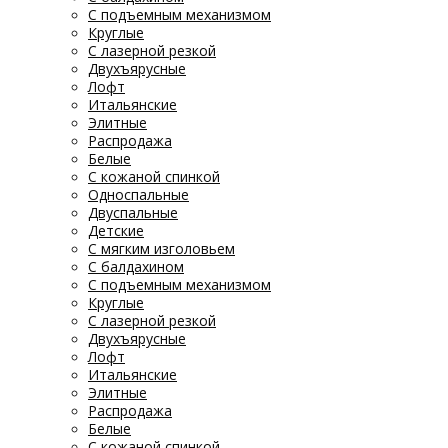
С подъемным механизмом
Круглые
С лазерной резкой
Двухъярусные
Лофт
Итальянские
Элитные
Распродажа
Белые
С кожаной спинкой
Односпальные
Двуспальные
Детские
С мягким изголовьем
С балдахином
С подъемным механизмом
Круглые
С лазерной резкой
Двухъярусные
Лофт
Итальянские
Элитные
Распродажа
Белые
С кожаной спинкой