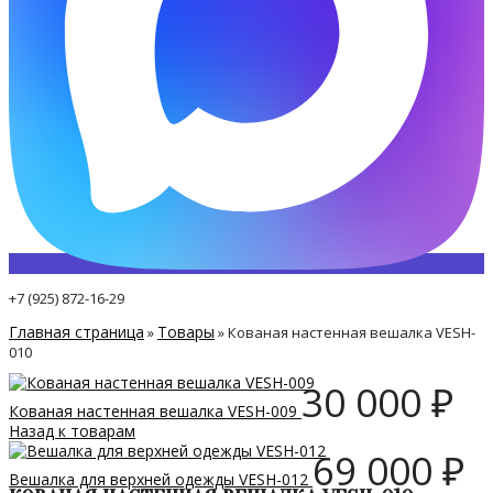
+7 (925) 872-16-29
Главная страница
Товары
»
»
Кованая настенная вешалка VESH-
010
30 000
₽
Кованая настенная вешалка VESH-009
Назад к товарам
69 000
₽
Вешалка для верхней одежды VESH-012