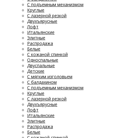
С подъемным механизмом
Круглые
С лазерной резкой
Двухъярусные
Лофт
Итальянские
Элитные
Распродажа
Белые
С кожаной спинкой
Односпальные
Двуспальные
Детские
С мягким изголовьем
С балдахином
С подъемным механизмом
Круглые
С лазерной резкой
Двухъярусные
Лофт
Итальянские
Элитные
Распродажа
Белые
С кожаной спинкой