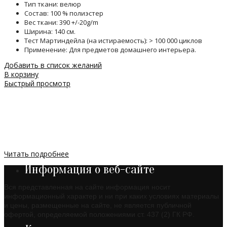
Тип ткани: велюр
Состав: 100 % полиэстер
Вес ткани: 390 +/-20g/m
Ширина: 140 см.
Тест Мартиндейла (на истираемость): > 100 000 циклов
Применение: Для предметов домашнего интерьера.
Добавить в список желаний
В корзину
Быстрый просмотр
Читать подробнее
Информация о веб-сайте
Вся представленная на сайте информация носит
информационный характер и ни при каких условиях материалы
и цены, размещенные на сайте, не является публичной
офертой, определяемой положениями ст. 437 (2) ГК РФ.