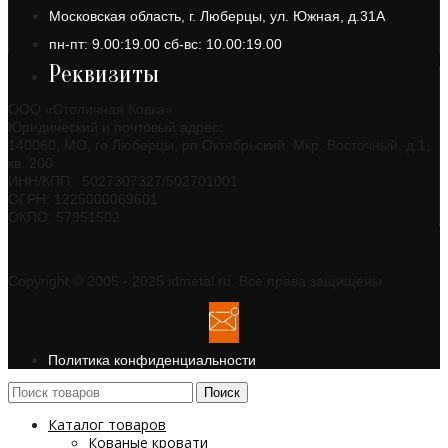
Московская область, г. Люберцы, ул. Южная, д.31А
пн-пт: 9.00:19.00 сб-вс: 10.00:19.00
Реквизиты
ООО «Столичная Ковка»
Юридический и почтовый адрес:
140060, МО, го Люберцы, рп Октябрьский. Мкр. Восточный, д.1,
кв. 200
ИНН/КПП: 5027307327/502701001
ОГРН: 1225000069601
ОКПО: 57951502
Copyright © 2005 - 2025 idmetal.ru. Все права защищены
Политика конфиденциальности
Поиск
Каталог товаров
Кованые кровати