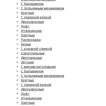
С балдахином
С подъемным механизмом
Круглые
С лазерной резкой
Двухъярусные
Лофт
Итальянские
Элитные
Распродажа
Белые
С кожаной спинкой
Односпальные
Двуспальные
Детские
С мягким изголовьем
С балдахином
С подъемным механизмом
Круглые
С лазерной резкой
Двухъярусные
Лофт
Итальянские
Элитные