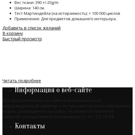
Вес ткани: 390 +/-20g/m
Ширина: 140 см.
Тест Мартиндейла (на истираемость): > 100 000 циклов
Применение: Для предметов домашнего интерьера.
Добавить в список желаний
В корзину
Быстрый просмотр
Читать подробнее
Информация о веб-сайте
Вся представленная на сайте информация носит
информационный характер и ни при каких условиях материалы
и цены, размещенные на сайте, не является публичной
офертой, определяемой положениями ст. 437 (2) ГК РФ.
Контакты