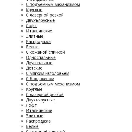
С подъемным механизмом
Круглые
С лазерной резкой
Двухъярусные
Лофт
Итальянские
Элитные
Распродажа
Белые
С кожаной спинкой
Односпальные
Двуспальные
Детские
С мягким изголовьем
С балдахином
С подъемным механизмом
Круглые
С лазерной резкой
Двухъярусные
Лофт
Итальянские
Элитные
Распродажа
Белые
С кожаной спинкой