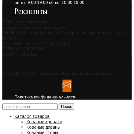
пн-пт: 9.00:19.00 сб-вс: 10.00:19.00
Реквизиты
ООО «Столичная Ковка»
Юридический и почтовый адрес:
140060, МО, го Люберцы, рп Октябрьский. Мкр. Восточный, д.1,
кв. 200
ИНН/КПП: 5027307327/502701001
ОГРН: 1225000069601
ОКПО: 57951502
Copyright © 2005 - 2025 idmetal.ru. Все права защищены
Политика конфиденциальности
Поиск
Каталог товаров
Кованые кровати
Кованые диваны
Кованые столы