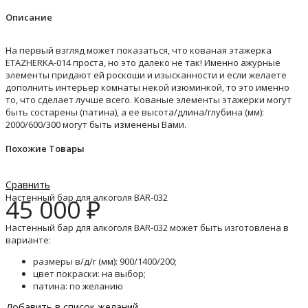
Описание
На первый взгляд может показаться, что кованая этажерка
ETAZHERKA-014 проста, но это далеко не так! Именно ажурные
элементы придают ей роскоши и изысканности и если желаете
дополнить интерьер комнаты некой изюминкой, то это именно
то, что сделает лучше всего. Кованые элементы этажерки могут
быть состарены (патина), а ее высота/длина/глубина (мм):
2000/600/300 могут быть изменены Вами.
Похожие Товары
Сравнить
Настенный бар для алкоголя BAR-032
45 000
₽
Настенный бар для алкоголя BAR-032 может быть изготовлена в
варианте:
размеры в/д/г (мм): 900/1400/200;
цвет покраски: на выбор;
патина: по желанию
Добавить в список желаний