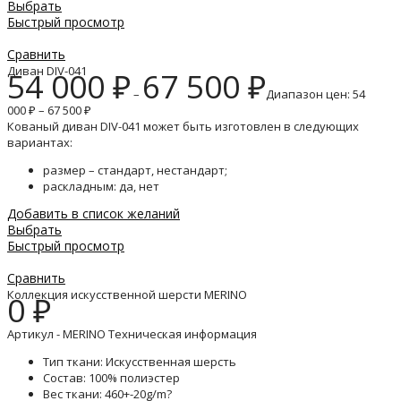
Выбрать
Быстрый просмотр
Сравнить
Диван DIV-041
54 000
₽
67 500
₽
–
Диапазон цен: 54
000 ₽ – 67 500 ₽
Кованый диван DIV-041 может быть изготовлен в следующих
вариантах:
размер – стандарт, нестандарт;
раскладным: да, нет
Добавить в список желаний
Выбрать
Быстрый просмотр
Сравнить
Коллекция искусственной шерсти MERINO
0
₽
Артикул - MERINO Техническая информация
Тип ткани: Искусственная шерсть
Состав: 100% полиэстер
Вес ткани: 460+-20g/m?