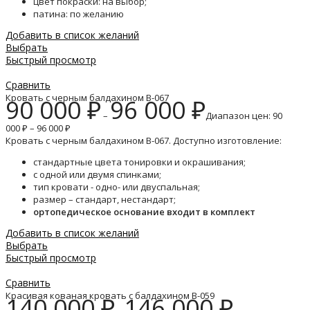
цвет покраски: на выбор;
патина: по желанию
Добавить в список желаний
Выбрать
Быстрый просмотр
Сравнить
Кровать с черным балдахином B-067
90 000
₽
96 000
₽
–
Диапазон цен: 90
000 ₽ – 96 000 ₽
Кровать с черным балдахином B-067. Доступно изготовление:
стандартные цвета тонировки и окрашивания;
с одной или двумя спинками;
тип кровати - одно- или двуспальная;
размер – стандарт, нестандарт;
ортопедическое основание входит в комплект
Добавить в список желаний
Выбрать
Быстрый просмотр
Сравнить
Красивая кованая кровать с балдахином B-059
140 000
₽
146 000
₽