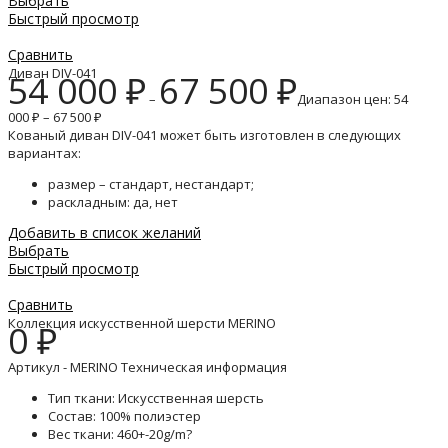
Выбрать
Быстрый просмотр
Сравнить
Диван DIV-041
54 000
₽
67 500
₽
–
Диапазон цен: 54
000 ₽ – 67 500 ₽
Кованый диван DIV-041 может быть изготовлен в следующих
вариантах:
размер – стандарт, нестандарт;
раскладным: да, нет
Добавить в список желаний
Выбрать
Быстрый просмотр
Сравнить
Коллекция искусственной шерсти MERINO
0
₽
Артикул - MERINO Техническая информация
Тип ткани: Искусственная шерсть
Состав: 100% полиэстер
Вес ткани: 460+-20g/m?