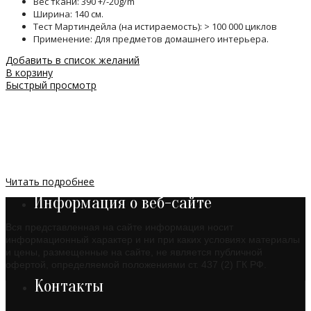
Вес ткани: 390 +/-20g/m
Ширина: 140 см.
Тест Мартиндейла (на истираемость): > 100 000 циклов
Применение: Для предметов домашнего интерьера.
Добавить в список желаний
В корзину
Быстрый просмотр
Читать подробнее
Информация о веб-сайте
Вся представленная на сайте информация носит
информационный характер и ни при каких условиях материалы
и цены, размещенные на сайте, не является публичной
офертой, определяемой положениями ст. 437 (2) ГК РФ.
Контакты