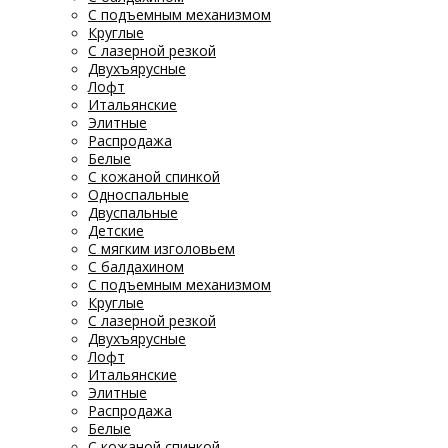
С подъемным механизмом
Круглые
С лазерной резкой
Двухъярусные
Лофт
Итальянские
Элитные
Распродажа
Белые
С кожаной спинкой
Односпальные
Двуспальные
Детские
С мягким изголовьем
С балдахином
С подъемным механизмом
Круглые
С лазерной резкой
Двухъярусные
Лофт
Итальянские
Элитные
Распродажа
Белые
С кожаной спинкой