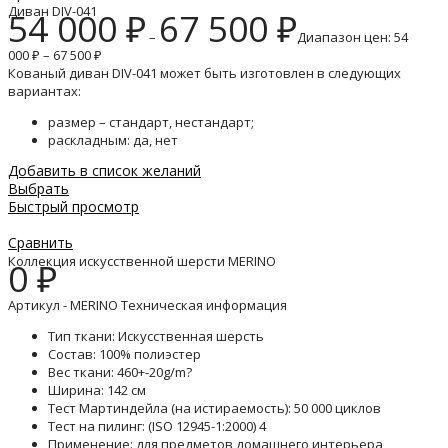
Диван DIV-041
54 000
₽
67 500
₽
–
Диапазон цен: 54
000 ₽ – 67 500 ₽
Кованый диван DIV-041 может быть изготовлен в следующих
вариантах:
размер – стандарт, нестандарт;
раскладным: да, нет
Добавить в список желаний
Выбрать
Быстрый просмотр
Сравнить
Коллекция искусственной шерсти MERINO
0
₽
Артикул - MERINO Техническая информация
Тип ткани: Искусственная шерсть
Состав: 100% полиэстер
Вес ткани: 460+-20g/m?
Ширина: 142 см
Тест Мартиндейла (на истираемость): 50 000 циклов
Тест на пилинг: (ISO 12945-1:2000) 4
Применение: для предметов домашнего интерьера