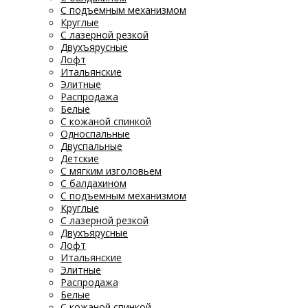
С подъемным механизмом
Круглые
С лазерной резкой
Двухъярусные
Лофт
Итальянские
Элитные
Распродажа
Белые
С кожаной спинкой
Односпальные
Двуспальные
Детские
С мягким изголовьем
С балдахином
С подъемным механизмом
Круглые
С лазерной резкой
Двухъярусные
Лофт
Итальянские
Элитные
Распродажа
Белые
С кожаной спинкой