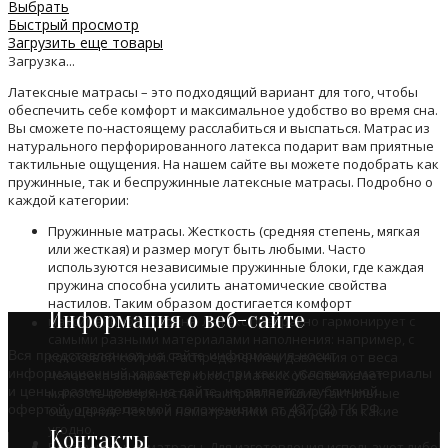
Выбрать
Быстрый просмотр
Загрузить еще товары
Загрузка...
Латексные матрасы – это подходящий вариант для того, чтобы
обеспечить себе комфорт и максимальное удобство во время сна.
Вы сможете по-настоящему расслабиться и выспаться. Матрас из
натурального перфорированного латекса подарит вам приятные
тактильные ощущения. На нашем сайте вы можете подобрать как
пружинные, так и беспружинные латексные матрасы. Подробно о
каждой категории:
Пружинные матрасы. Жесткость (средняя степень, мягкая
или жесткая) и размер могут быть любыми. Часто
используются независимые пружинные блоки, где каждая
пружина способна усилить анатомические свойства
настилов. Таким образом достигается комфорт
Информация о веб-сайте
максимального уровня. Латекс прекрасно гармонирует с
самыми разными материалами наполнения: например, с
Вся представленная на сайте информация носит
кокосовой койрой. Распределением давления от веса
информационный характер и ни при каких условиях материалы
человека занимается кокос, а латекс обеспечивает
и цены, размещенные на сайте, не является публичной
мягкость поверхности и наиприятнейшие тактильные
офертой, определяемой положениями ст. 437 (2) ГК РФ.
ощущения. Чехол и наматрасники подбираются какие
угодно.
Контакты
Беспружинные матрасы. Для изготовления используют либо