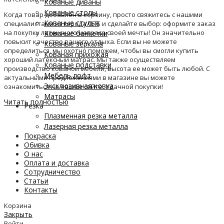
Кованые диваны
Кованые столы
Когда товар добавлен в корзину, просто свяжитесь с нашими
Кованые стулья
специалистами из города СПБ и сделайте выбор: оформите заказ
на покупку латексного матраса своей мечты! Он значительно
Кованые банкетки
повысит качество вашего отдыха. Если вы не можете
Кованые зеркала
определиться, мы охотно поможем, чтобы вы смогли купить
Кованая прихожая
хороший латексный матрас. Мы также осуществляем
Кованые подставки
производство кованой мебели, высота ее может быть любой. С
Мебель лофт
актуальными предложениями в магазине вы можете
Эксклюзивная ковка
ознакомиться на нашем сайте. Удачной покупки!
Матрасы
Читать полностью
Резка
Плазменная резка металла
Лазерная резка металла
Покраска
Обивка
О нас
Оплата и доставка
Сотрудничество
Статьи
Контакты
Корзина
Закрыть
Войти