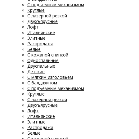
С подъемным механизмом
Круглые
С лазерной резкой
Двухъярусные
Лофт
Итальянские
Элитные
Распродажа
Белые
С кожаной спинкой
Односпальные
Двуспальные
Детские
С мягким изголовьем
С балдахином
С подъемным механизмом
Круглые
С лазерной резкой
Двухъярусные
Лофт
Итальянские
Элитные
Распродажа
Белые
С кожаной спинкой