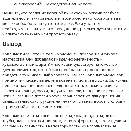
антикоррозийным средством или краской.
Помните, что создание кованой пики своими руками требует
тщательности, аккуратности и, возможно, некоторого опыта в
металлообработке и кузнечном деле. Если у вас нет
необходимого опыта или оборудования, рекомендуем обратиться
к опытному кузнецу или профессионалу.
Вывод
Кованые пики – это не только элементы декора, но и символ
мастерства. Они добавляют изделию элегантность и
художественный шарм. В мире ковки существует множество
других элементов, способных преобразить пространство и
придать ему уникальный характер. В числе кованых элементов,
помимо пик, можно выделить кованые листы, заглушки, балясины,
вензеля, наконечники, вензеля, вставки, накладки, корзинки,
заклепки, кольца, ручки, поручни, панели, навершия и решетки.
Эти изысканные детали могут использоваться для украшения
самых разных конструкций, начиная от главных ворот, столбов и
ограждений до мангалов и калиток.
Кованые элементы, такие как цветы, лоза, квадраты, витые
трубы, шары, розетки, виноград и полусферы, придают изделиям
особую изысканность и неповторимость. Их использование