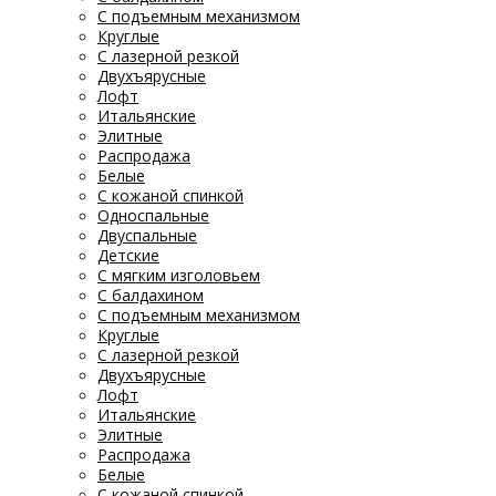
С подъемным механизмом
Круглые
С лазерной резкой
Двухъярусные
Лофт
Итальянские
Элитные
Распродажа
Белые
С кожаной спинкой
Односпальные
Двуспальные
Детские
С мягким изголовьем
С балдахином
С подъемным механизмом
Круглые
С лазерной резкой
Двухъярусные
Лофт
Итальянские
Элитные
Распродажа
Белые
С кожаной спинкой