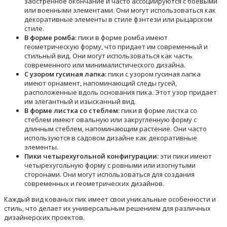
заостренное окончание и часто ассоциируются с боевыми
или военными элементами. Они могут использоваться как
декоративные элементы в стиле фэнтези или рыцарском
стиле.
В форме ромба:
пики в форме ромба имеют
геометрическую форму, что придает им современный и
стильный вид. Они могут использоваться как часть
современного или минималистического дизайна.
С узором гусиная лапка:
пики с узором гусиная лапка
имеют орнамент, напоминающий следы гусей,
расположенные вдоль основания пика. Этот узор придает
им элегантный и изысканный вид.
В форме листка со стеблем:
пики в форме листка со
стеблем имеют овальную или закругленную форму с
длинным стеблем, напоминающим растение. Они часто
используются в садовом дизайне как декоративные
элементы.
Пики четырехугольной конфигурации:
эти пики имеют
четырехугольную форму с ровными или изогнутыми
сторонами. Они могут использоваться для создания
современных и геометрических дизайнов.
Каждый вид кованых пик имеет свои уникальные особенности и
стиль, что делает их универсальным решением для различных
дизайнерских проектов.