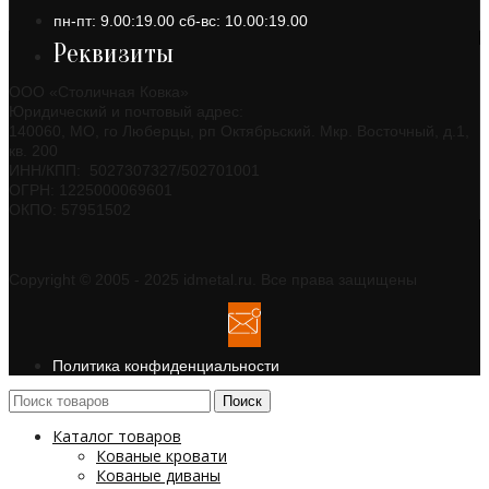
пн-пт: 9.00:19.00 сб-вс: 10.00:19.00
Реквизиты
ООО «Столичная Ковка»
Юридический и почтовый адрес:
140060, МО, го Люберцы, рп Октябрьский. Мкр. Восточный, д.1,
кв. 200
ИНН/КПП: 5027307327/502701001
ОГРН: 1225000069601
ОКПО: 57951502
Copyright © 2005 - 2025 idmetal.ru. Все права защищены
Политика конфиденциальности
Поиск
Каталог товаров
Кованые кровати
Кованые диваны