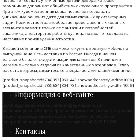
позволяет создать утонченные детали декора, которые
гармонично дополняют общий стиль окружающего пространства.
При этом художественная ковка позволяет создавать
уникальные решения даже для самых сложных архитектурных
задач. Количество и разнообразие представленных кованых
элементов зависит только от фантазии и потребностей
заказчика, а мастерство работы кузнеца позволяет создавать
настоящие произведения искусства.
В нашей компании в СПБ вы можете купить кованую мебель по
выгодной цене. Есть доставка по России. Иногда в нашем
магазине бывают скидки и акции для клиентов. В наличии в
магазине – только изделия из качественных материалов. Если у
вас есть вопросы, свяжитесь со специалистами нашей компании.
{product_snapshot:id=704|353|960|443,showaddtocart=y,width=100%}
{product_snapshot:id=788|684|804|781,showaddtocart=y,width=100%}
Информация о веб-сайте
Вся представленная на сайте информация носит
информационный характер и ни при каких условиях материалы
и цены, размещенные на сайте, не является публичной
офертой, определяемой положениями ст. 437 (2) ГК РФ.
Контакты