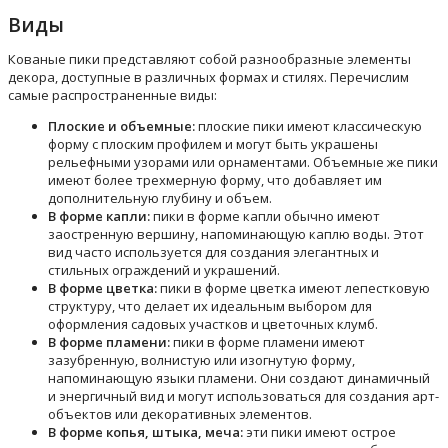
Виды
Кованые пики представляют собой разнообразные элементы
декора, доступные в различных формах и стилях. Перечислим
самые распространенные виды:
Плоские и объемные:
плоские пики имеют классическую
форму с плоским профилем и могут быть украшены
рельефными узорами или орнаментами. Объемные же пики
имеют более трехмерную форму, что добавляет им
дополнительную глубину и объем.
В форме капли:
пики в форме капли обычно имеют
заостренную вершину, напоминающую каплю воды. Этот
вид часто используется для создания элегантных и
стильных ограждений и украшений.
В форме цветка:
пики в форме цветка имеют лепестковую
структуру, что делает их идеальным выбором для
оформления садовых участков и цветочных клумб.
В форме пламени:
пики в форме пламени имеют
зазубренную, волнистую или изогнутую форму,
напоминающую языки пламени. Они создают динамичный
и энергичный вид и могут использоваться для создания арт-
объектов или декоративных элементов.
В форме копья, штыка, меча:
эти пики имеют острое