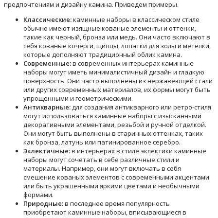
предпочтениям и дизайну камина. Приведем примеры.
Классические:
каминные наборы в классическом стиле
обычно имеют изящные кованые элементы и оттенки,
такие как черный, бронза или медь. Они часто включают в
себя кованые кочерги, щипцы, лопатки для золы и метелки,
которые дополняют традиционный облик камина.
Современные:
в современных интерьерах каминные
наборы могут иметь минималистичный дизайн и гладкую
поверхность. Они часто выполнены из нержавеющей стали
или других современных материалов, их формы могут быть
упрощенными и геометрическими.
Антикварные:
для создания антикварного или ретро-стиля
могут использоваться каминные наборы с изысканными
декоративными элементами, резьбой и ручной отделкой.
Они могут быть выполнены в старинных оттенках, таких
как бронза, латунь или патинированное серебро.
Эклектичные:
в интерьерах в стиле эклектики каминные
наборы могут сочетать в себе различные стили и
материалы. Например, они могут включать в себя
смешение кованых элементов с современными акцентами
или быть украшенными яркими цветами и необычными
формами.
Природные:
в последнее время популярность
приобретают каминные наборы, вписывающиеся в