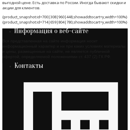
выгодной цене. Есть доставка по России. Иногда бывают скидки и
акции для клиентов.
{product_snapshot:id=700|308|960|448,showaddtocart=y,width=100%}
{product_snapshot:id=714|659|804|780,showaddtocart=y,width=100%}
Информация о веб-сайте
Вся представленная на сайте информация носит
информационный характер и ни при каких условиях материалы
и цены, размещенные на сайте, не является публичной
офертой, определяемой положениями ст. 437 (2) ГК РФ.
Контакты