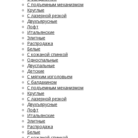
С подъемным механизмом
Круглые
С лазерной резкой
Двухъярусные
Лофт
Итальянские
Элитные
Распродажа
Белые
С кожаной спинкой
Односпальные
Двуспальные
Детские
С мягким изголовьем
С балдахином
С подъемным механизмом
Круглые
С лазерной резкой
Двухъярусные
Лофт
Итальянские
Элитные
Распродажа
Белые
С кожаной спинкой