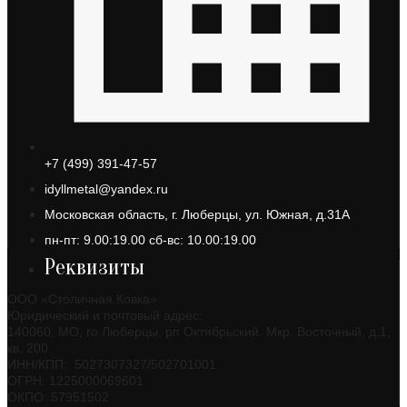
+7 (499) 391-47-57
idyllmetal@yandex.ru
Московская область, г. Люберцы, ул. Южная, д.31А
пн-пт: 9.00:19.00 сб-вс: 10.00:19.00
Реквизиты
ООО «Столичная Ковка»
Юридический и почтовый адрес:
140060, МО, го Люберцы, рп Октябрьский. Мкр. Восточный, д.1,
кв. 200
ИНН/КПП: 5027307327/502701001
ОГРН: 1225000069601
ОКПО: 57951502