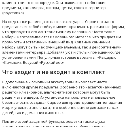
камина в чистоте и порядке. Они включают в себя такие
предметы, как кочерга, щипцы, щетка, совок и сервитер
(подставка).
На подставке размещаются все аксессуары. Сервитер часто
представляет собой стойку и может принимать различные формы,
что приводит к его альтернативному названию. Часто такие
наборы изготавливаются из кованного металла, что придает им
прочность и эстетичный внешний вид. Кованые каминные
наборы могут быть как функциональными, так и декоративными
элементами интерьера, добавляя уют и стиль к помещению, где
установлен камин. Популярные готовые варианты: «Рыцарь»,
«Камыши», Везувий «Русский лес».
Что входит и не входит в комплект
В дополнение к основным аксессуарам, в комплект часто
включаются другие предметы. Особенно это касается каминных
решеток или экранов, альтернативой которым могут быть
решетчатые двери. Их установка направлена на повышение
безопасности, создавая барьер для предотвращения попадания
искр и угольков вне очага, что особенно важно для защиты как
детей, так и домашних животных.
Помимо своей защитной функции, решетки также служат
декоративным элементом и не мешают наблюдению за