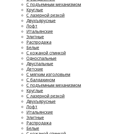
С подъемным механизмом
Круглые
С лазерной резкой
Двухъярусные
Лофт
Итальянские
Элитные
Распродажа
Белые
С кожаной спинкой
Односпальные
Двуспальные
Детские
С мягким изголовьем
С балдахином
С подъемным механизмом
Круглые
С лазерной резкой
Двухъярусные
Лофт
Итальянские
Элитные
Распродажа
Белые
С кожаной спинкой