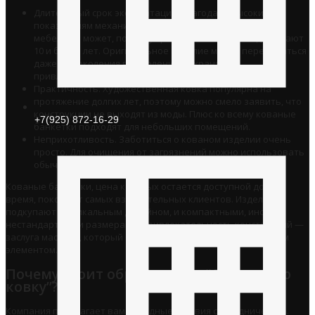
Длительный срок эксплуатации. Благодаря высоким
показателям механической прочности, выйти из строя
мебель не может, поэтому сроки использования достигают
10 и более лет. Оригинальное изделие может передаваться
даже из поколения в поколение, сохраняя
привлекательный внешний вид.
Практичность. Художественная ковка популярна на
протяжение долгих лет, поэтому можно смело заявить, что
конструкции не выходят из моды. Плюс ко всему кованые
+7(925) 872-16-29
банкетки подходят для небольших помещений.
Неприхотливость. Заботиться о кованом изделии очень
просто. Для очищения от загрязнений можно использовать
обычную влажную ткань с мыльным раствором.
Кованые банкетки, цена которых остается доступной долгое
время, покоряют самых взыскательных клиентов. Изделия
подкупают и уникальным дизайном, и компактными, иногда
нестандартными размерами. Привлекательность конструкций —
заслуга мастера, который ответственно трудится над каждым
элементом.
Почему стоит обратиться в “Столичную
ковку”?
Компания предлагает вам выгодные условия сотрудничества.