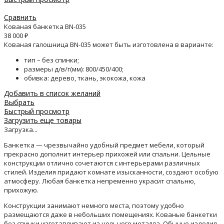
Сравнить
Кованая банкетка BN-035
38 000
₽
Кованая галошница BN-035 может быть изготовлена в варианте:
тип – без спинки;
размеры д/в/г(мм): 800/450/400;
обивка: дерево, ткань, экокожа, кожа
Добавить в список желаний
Выбрать
Быстрый просмотр
Загрузить еще товары
Загрузка...
Банкетка — чрезвычайно удобный предмет мебели, который
прекрасно дополнит интерьер прихожей или спальни. Цельные
конструкции отлично сочетаются с интерьерами различных
стилей. Изделия придают комнате изысканности, создают особую
атмосферу. Любая банкетка непременно украсит спальню,
прихожую.
Конструкции занимают немного места, поэтому удобно
размещаются даже в небольших помещениях. Кованые банкетки
без спинки изготавливают из цельного металла. Обычно изделия